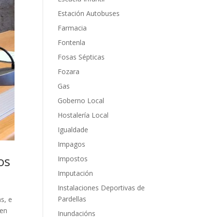
Estación Autobuses
Farmacia
Fontenla
Fosas Sépticas
Fozara
Gas
Goberno Local
Hostalería Local
Igualdade
Impagos
os
Impostos
Imputación
Instalaciones Deportivas de
Pardellas
s, e
sen
Inundacións