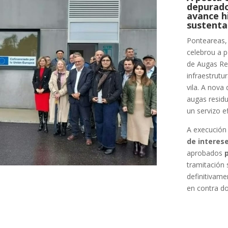
depurado
avance h
sustenta
Ponteareas,
celebrou a 
de Augas Re
infraestrutu
vila. A nova
augas residu
un servizo e
A execución 
de interes
aprobados
tramitación 
definitivam
en contra d