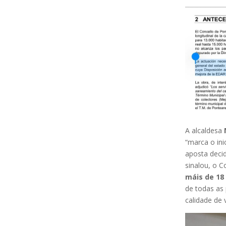
A alcaldesa
“marca o in
aposta decid
sinalou, o C
máis de 18
de todas as 
calidade de 