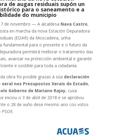
ra de augas residuais supón un
istórico para o saneamento e a
bilidade do municipio
 7 de novembro — A alcaldesa
Nava Castro
,
posta en marcha da nova Estación Depuradora
siduais (EDAR) da Moscadeira, unha
ra fundamental para o presente e o futuro da
 depuradora permitirá mellorar o tratamento das
ais, avanzar na protección ambiental e garantir
ficiente e sostible para toda a cidadanía.
da obra foi posible grazas á súa
declaración
e xeral nos Presupostos Xerais do Estado
,
polo Goberno de Mariano Rajoy
, cuxa
se iniciou o 3 de abril de 2018 e se aprobou
ente o 28 de xuño dese mesmo ano cos votos
o PSOE.