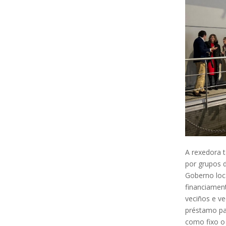
A rexedora t
por grupos 
Goberno loca
financiamen
veciños e ve
préstamo par
como fixo o