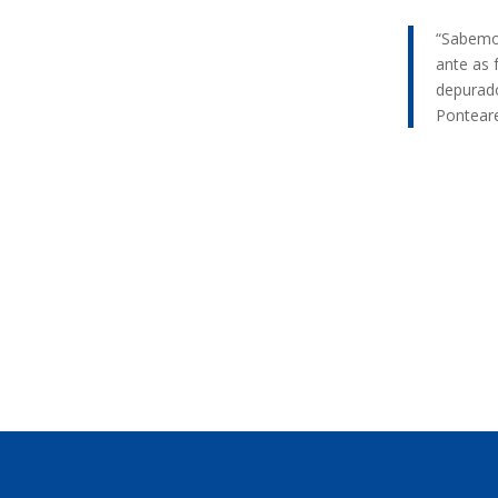
“Sabemo
ante as 
depurado
Ponteare