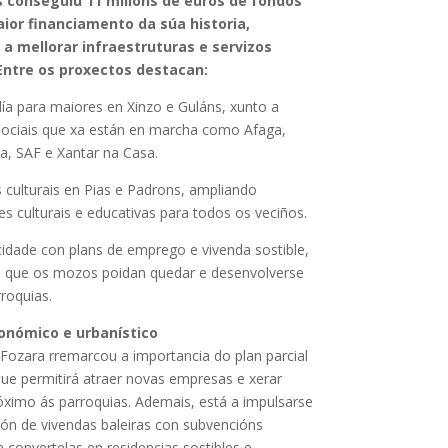
 conseguiu 11 millóns de euros de fondos
ior financiamento da súa historia,
a mellorar infraestruturas e servizos
 Entre os proxectos destacan:
ía para maiores en Xinzo e Guláns, xunto a
ociais que xa están en marcha como Afaga,
a, SAF e Xantar na Casa.
 culturais en Pias e Padrons, ampliando
s culturais e educativas para todos os veciños.
idade con plans de emprego e vivenda sostible,
o que os mozos poidan quedar e desenvolverse
roquias.
onómico e urbanístico
Fozara rremarcou a importancia do plan parcial
ue permitirá atraer novas empresas e xerar
ximo ás parroquias. Ademais, está a impulsarse
ción de vivendas baleiras con subvencións
a convertelas en residencias sostibles e