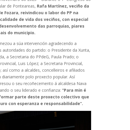
ular de Ponteareas,
Rafa Martínez, veciño da
de Fozara
,
reivindicou o labor do PP na
calidade de vida dos veciños, con especial
desenvolvemento das parroquias, piares
is do municipio.
mezou a súa intervención agradecendo a
 autoridades do partido: o Presidente da Xunta,
da, a Secretaria do PPdeG, Paula Prado; o
ovincial, Luis López; a Secretaria Provincial,
; así como a alcaldes, concelleiros e afiliados
n diariamente polo proxecto popular. Así
esou o seu recoñecemento á alcaldesa Nava
lando o seu liderado e confianza:
“Para min é
 formar parte deste proxecto colectivo que
turo con esperanza e responsabilidade”.