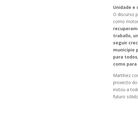
Unidade e 
O discurso p
como motor 
recuperamo
traballo, 
seguir cre
municipio 
para todos
como para 
Martínez co
proxecto do 
instou a tod
futuro sólid