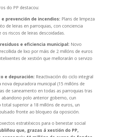
ros do PP destacou:
 e prevención de incendios:
Plans de limpeza
o de leiras en parroquias, con conciencia
e os riscos de leiras descoidadas.
residuos e eficiencia municipal:
Novo
recollida de lixo por máis de 2 millóns de euros
ntelixentes de xestión que mellorarán o servizo
 e depuración:
Reactivación do ciclo integral
a nova depuradora municipal (15 millóns de
ras de saneamento en todas as parroquias tras
e abandono polo anterior goberno, cun
 total superior a 18 millóns de euros, un
pulsado fronte ao bloqueo da oposición.
xectos estratéxicos para o benestar social
bliñou que, grazas á xestión do PP,