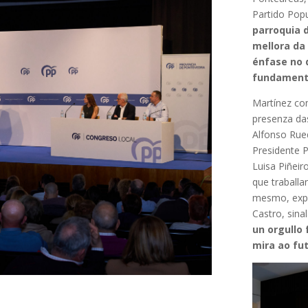
Partido Pop
parroquia 
mellora da 
énfase no 
fundamenta
Martínez co
presenza das
Alfonso Rue
Presidente Pr
Luisa Piñeiro
que traballa
mesmo, expr
Castro, sina
un orgullo
mira ao fu