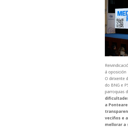
Reivindicaci
á oposición
O dirixente 
do BNG e PS
parroquias 
dificultad
a Ponteare
transparen
veciños e 
mellorar a 