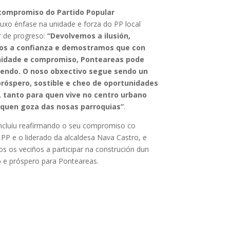
compromiso do Partido Popular
uxo énfase na unidade e forza do PP local
de progreso:
“Devolvemos a ilusión,
s a confianza e demostramos que con
unidade e compromiso, Ponteareas pode
cendo. O noso obxectivo segue sendo un
próspero, sostible e cheo de oportunidades
, tanto para quen vive no centro urbano
quen goza das nosas parroquias”
.
ncluíu reafirmando o seu compromiso co
PP e o liderado da alcaldesa Nava Castro, e
os os veciños a participar na construción dun
o e próspero para Ponteareas.