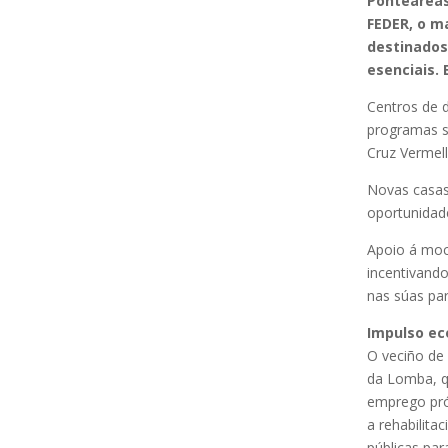
Ponteareas
FEDER, o ma
destinados 
esenciais.
Centros de d
programas s
Cruz Vermell
Novas casas
oportunidade
Apoio á moc
incentivand
nas súas par
Impulso ec
O veciño de 
da Lomba, q
emprego pró
a rehabilita
públicas par