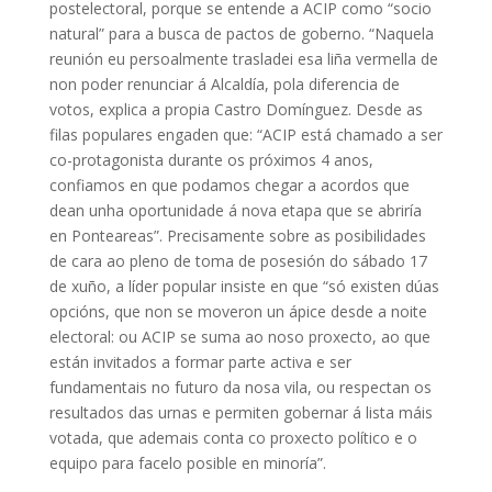
postelectoral, porque se entende a ACIP como “socio
natural” para a busca de pactos de goberno. “Naquela
reunión eu persoalmente trasladei esa liña vermella de
non poder renunciar á Alcaldía, pola diferencia de
votos, explica a propia Castro Domínguez. Desde as
filas populares engaden que: “ACIP está chamado a ser
co-protagonista durante os próximos 4 anos,
confiamos en que podamos chegar a acordos que
dean unha oportunidade á nova etapa que se abriría
en Ponteareas”. Precisamente sobre as posibilidades
de cara ao pleno de toma de posesión do sábado 17
de xuño, a líder popular insiste en que “só existen dúas
opcións, que non se moveron un ápice desde a noite
electoral: ou ACIP se suma ao noso proxecto, ao que
están invitados a formar parte activa e ser
fundamentais no futuro da nosa vila, ou respectan os
resultados das urnas e permiten gobernar á lista máis
votada, que ademais conta co proxecto político e o
equipo para facelo posible en minoría”.