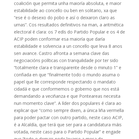
coalición que permita unha maioría absoluta, e maior
estabilidade ao concello ou ben en solitario, xa que
“ese é o desexo do pobo e así o deixaron claro as
urnas”. Cos resultados definitivos na man, a aritmética
electoral é clara: os 7 edís do Partido Popular e os 4 de
ACIP poden conformar esa maioría que daría
estabilidade e solvencia a un concello que leva 8 anos
sen avance. Castro afronta a semana clave das
negociacións políticas con tranquilidade por ter sido
“totalmente clara e transparente desde o minuto 1” e
confiada en que “finalmente todo o mundo asuma o
papel que lle corresponde respectando o mandato
cidadá e que conformemos o goberno que nos está
demandando a veciñanza e que Ponteareas necesita
nun momento clave”. A líder dos populares é clara ao
explicar que “como sempre dixen, a única liña vermella
para poder pactar con outro partido, neste caso ACIP,
é a Alcaldía, que terá que ser para a candidatura máis
votada, neste caso para o Partido Popular” e engade
que “todo o demais pode levarse a mesa de