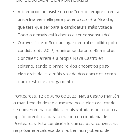
FORTE E SOLVENTE EN PONTEAREAS
A líder popular insiste en que “como sempre dixen, a
única liña vermella para poder pactar é a Alcaldía,
que terá que ser para a candidatura máis votada.
Todo o demais está aberto a ser consensuado”
O xoves 1 de xuño, nun lugar neutral escollido polo
candidato de ACIP, reuníronse durante 45 minutos
González Carrera e a propia Nava Castro en
solitario, sendo o primeiro dos encontros post-
electorais da lista máis votada dos comicios como
claro xesto de achegamento
Ponteareas, 12 de xuño de 2023. Nava Castro mantén
a man tendida desde a mesma noite electoral cando
se converteu na candidata máis votada e polo tanto a
opción predilecta para a maioría da cidadanía de
Ponteareas. Esta condición lexitimaa para converterse
na próxima alcaldesa da vila, ben nun goberno de