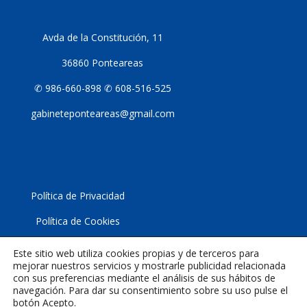
Avda de la Constitución, 11
36860 Ponteareas
✆ 986-660-898 ✆ 608-516-525
gabineteponteareas@gmail.com
Política de Privacidad
Política de Cookies
Aviso Lega
l
Este sitio web utiliza cookies propias y de terceros para
mejorar nuestros servicios y mostrarle publicidad relacionada
con sus preferencias mediante el análisis de sus hábitos de
navegación. Para dar su consentimiento sobre su uso pulse el
botón Acepto.