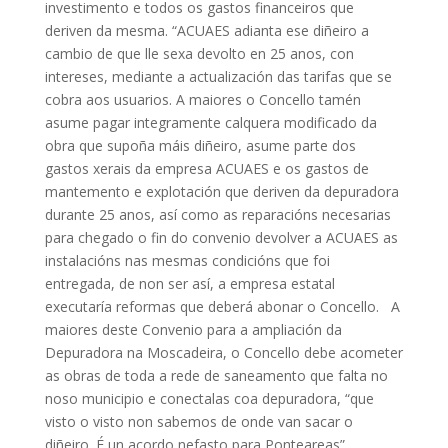
investimento e todos os gastos financeiros que
deriven da mesma. “ACUAES adianta ese diñeiro a
cambio de que lle sexa devolto en 25 anos, con
intereses, mediante a actualización das tarifas que se
cobra aos usuarios. A maiores o Concello tamén
asume pagar integramente calquera modificado da
obra que supoña máis diñeiro, asume parte dos
gastos xerais da empresa ACUAES e os gastos de
mantemento e explotación que deriven da depuradora
durante 25 anos, así como as reparacións necesarias
para chegado o fin do convenio devolver a ACUAES as
instalacións nas mesmas condicións que foi
entregada, de non ser así, a empresa estatal
executaría reformas que deberá abonar o Concello. A
maiores deste Convenio para a ampliación da
Depuradora na Moscadeira, o Concello debe acometer
as obras de toda a rede de saneamento que falta no
noso municipio e conectalas coa depuradora, “que
visto o visto non sabemos de onde van sacar o
diñeiro. É un acordo nefasto para Ponteareas”,