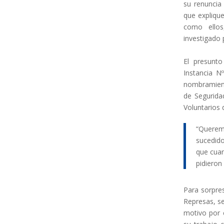
su renuncia
que expliqu
como ello
investigado 
.
El presunto
Instancia N
nombramiento
de Segurida
Voluntarios d
“Queremo
sucedido
que cuan
pidieron
Para sorpres
Represas, se
motivo por 