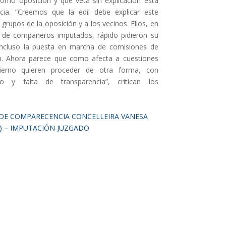
como oposición y que veta sin explicación esta
ia. “Creemos que la edil debe explicar este
 grupos de la oposición y a los vecinos. Ellos, en
 de compañeros imputados, rápido pidieron su
incluso la puesta en marcha de comisiones de
ón. Ahora parece que como afecta a cuestiones
erno quieren proceder de otra forma, con
mo y falta de transparencia”, critican los
 DE COMPARECENCIA CONCELLEIRA VANESA
) – IMPUTACIÓN JUZGADO