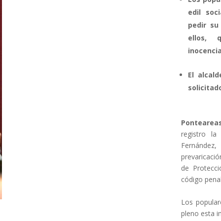
edil soc
pedir su
ellos, 
inocencia
El alcal
solicitad
.
Pontearea
registro la
Fernández
prevaricació
de Protecció
código penal
.
Los populare
pleno esta 