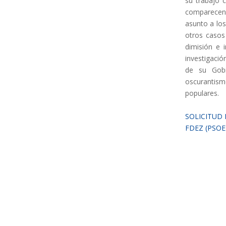
su trabajo 
comparecenc
asunto a los
otros casos
dimisión e 
investigaci
de su Gobi
oscurantis
populares.
.
SOLICITUD
FDEZ (PSOE
.