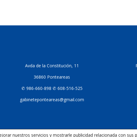
Avda de la Constitución, 11
36860 Ponteareas
✆ 986-660-898 ✆ 608-516-525
gabineteponteareas@gmail.com
mejorar nuestros servicios y mostrarle publicidad relacionada con sus 