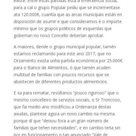
existe. Entre estas partidas está a Emerxencia Social,
para a cal o grupo Popular pediu que se incrementase
ata 120.000€, cuantía que as arcas municipais están en
disposición de asumir e que consideramos é o importe
mínimo que os grupos políticos de esquerdas que
gobernan no noso Concello deberían aprobar.
A maiores, dende o grupo municipal popular, tamén
estamos reclamando para este ano 2017, que no
Orzamento exista unha partida económica por 25.000€
para o Banco de Alimentos, ó que tamén acuden
multitud de familias con poucos recursos que se
abastecen de diferentes productos alimenticios.
E xa para rematar, resúltanos “pouco riguroso” que o
mesmo concelleiro de servizos sociais, o Sr Troncoso,
que fai medio ano modificou a Ordenanza destas
axudas, plantexe agora un novo cambio na mesma
porque dí que “deixou fora a un gran número de
familias que teñen necesidades”, e en cambio teña sin
por en funcionamento o tan anunciado “Vale de